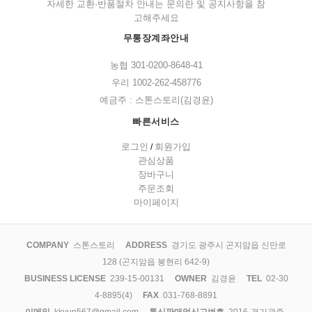
자세한 교환·반품절차 안내는 문의란 및 공지사항을 참
고해주세요
무통장계좌안내
농협 301-0200-8648-41
우리 1002-262-458776
예금주 : 스톤스토리(김경윤)
빠른서비스
로그인
회원가입
/
관심상품
장바구니
주문조회
마이페이지
COMPANY
스톤스토리
ADDRESS
경기도 광주시 곤지암읍 신만로
128 (곤지암읍 봉현리 642-9)
BUSINESS LICENSE
239-15-00131
OWNER
김경윤
TEL
02-30
4-8895(4)
FAX
031-768-8891
이메일
kkyun567@gmail.com
통신판매업신고번호
2016-경기광주-