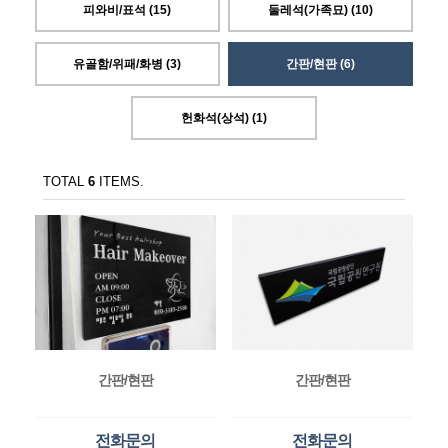
피와비/표석 (15)
둘레석(가족묘) (10)
유골함/위패/화병 (3)
간판/현판 (6)
헌화석(상석) (1)
TOTAL
6
ITEMS.
간판/현판
간판/현판
전화문의
전화문의