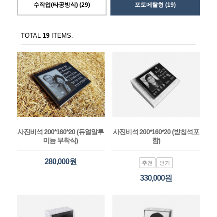
수작업(타공방식) (29)
포토메탈형 (19)
TOTAL
19
ITEMS.
사진비석 200*160*20 (듀얼알루
사진비석 200*160*20 (받침석포
미늄 부착식)
함)
280,000원
추천
인기
330,000원