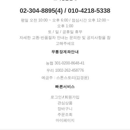
02-304-8895(4) / 010-4218-5338
평일 오전 10:00 ~ 오후 6:00 / 점심시간 오후 12:00 ~
오후 1:00
토 / 일 / 공휴일 휴무
자세한 교환·반품절차 안내는 문의란 및 공지사항을 참
고해주세요
무통장계좌안내
농협 301-0200-8648-41
우리 1002-262-458776
예금주 : 스톤스토리(김경윤)
빠른서비스
로그인
회원가입
/
관심상품
장바구니
주문조회
마이페이지