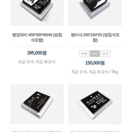
평장와비 400*300*80/40 (받침
평비석 200*160*20 (받침석포
석포함)
함)
395,000원
추천
최신
인기
A급 오석, A급 화강석
150,000원
A급 오석, A급 화강석 / 9kg