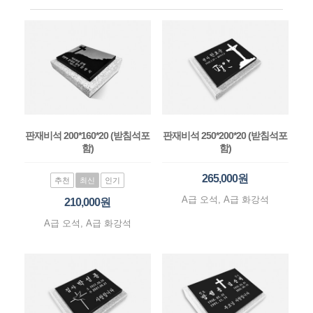
판재비석 200*160*20 (받침석포
판재비석 250*200*20 (받침석포
함)
함)
265,000원
추천
최신
인기
A급 오석, A급 화강석
210,000원
A급 오석, A급 화강석