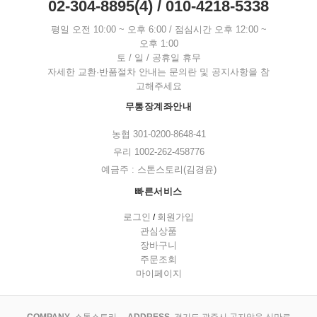
02-304-8895(4) / 010-4218-5338
평일 오전 10:00 ~ 오후 6:00 / 점심시간 오후 12:00 ~
오후 1:00
토 / 일 / 공휴일 휴무
자세한 교환·반품절차 안내는 문의란 및 공지사항을 참
고해주세요
무통장계좌안내
농협 301-0200-8648-41
우리 1002-262-458776
예금주 : 스톤스토리(김경윤)
빠른서비스
로그인
회원가입
/
관심상품
장바구니
주문조회
마이페이지
COMPANY
스톤스토리
ADDRESS
경기도 광주시 곤지암읍 신만로