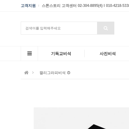
고객지원
스톤스토리 고객센터 02-304-8895(4) I 010-4218-533
기독교비석
사진비석
캘리그라피비석