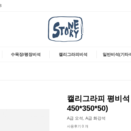
8
수목장/평장비석
캘리그라피비석
일반비석(기타
캘리그라피 평비석 4
450*350*50)
A급 오석, A급 화강석
사용후기 0 개