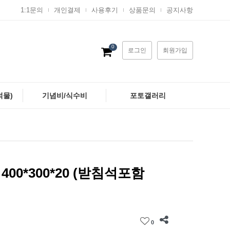
1:1문의
개인결제
사용후기
상품문의
공지사항
0
로그인
회원가입
석물)
기념비/식수비
포토갤러리
00*300*20 (받침석포함
0