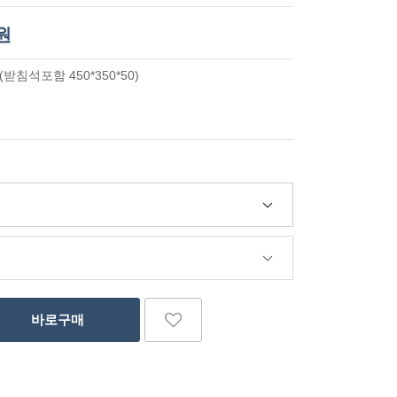
0원
0 (받침석포함 450*350*50)
바로구매