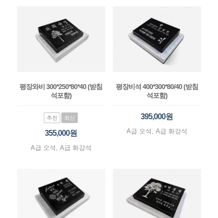
평장와비 300*250*80*40 (받침
평장비석 400*300*80/40 (받침
석포함)
석포함)
395,000원
추천
최신
A급 오석, A급 화강석
355,000원
A급 오석, A급 화강석