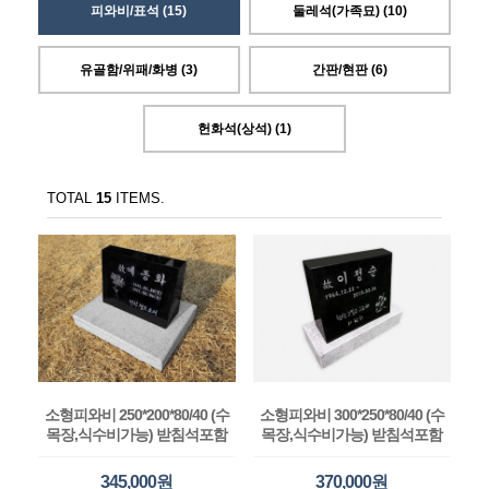
피와비/표석 (15)
둘레석(가족묘) (10)
유골함/위패/화병 (3)
간판/현판 (6)
헌화석(상석) (1)
TOTAL
15
ITEMS.
소형피와비 250*200*80/40 (수
소형피와비 300*250*80/40 (수
목장,식수비가능) 받침석포함
목장,식수비가능) 받침석포함
345,000원
370,000원