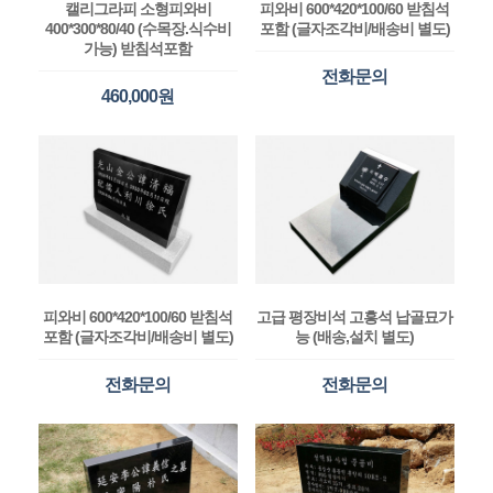
캘리그라피 소형피와비
피와비 600*420*100/60 받침석
400*300*80/40 (수목장.식수비
포함 (글자조각비/배송비 별도)
가능) 받침석포함
전화문의
460,000원
피와비 600*420*100/60 받침석
고급 평장비석 고흥석 납골묘가
포함 (글자조각비/배송비 별도)
능 (배송,설치 별도)
전화문의
전화문의