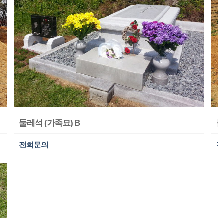
둘레석 (가족묘) B
전화문의