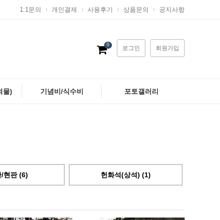
1:1문의
개인결제
사용후기
상품문의
공지사항
0
로그인
회원가입
석물)
기념비/식수비
포토갤러리
/현판 (6)
헌화석(상석) (1)