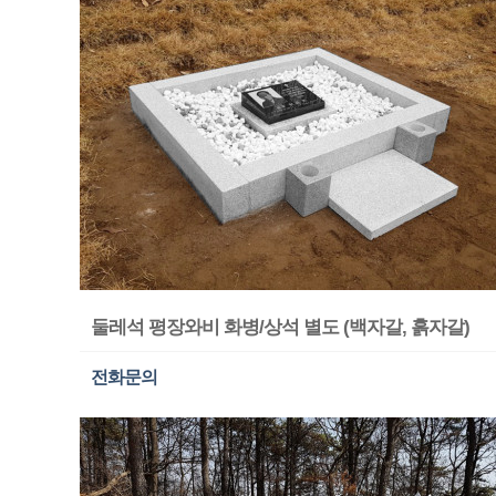
둘레석 평장와비 화병/상석 별도 (백자갈, 흙자갈)
전화문의