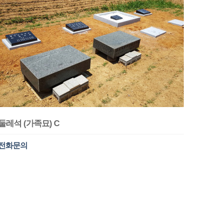
둘레석 (가족묘) C
전화문의