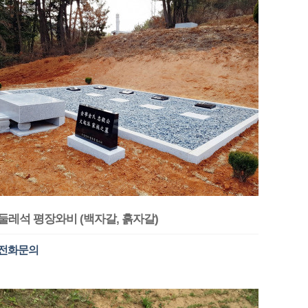
둘레석 평장와비 (백자갈, 흙자갈)
전화문의