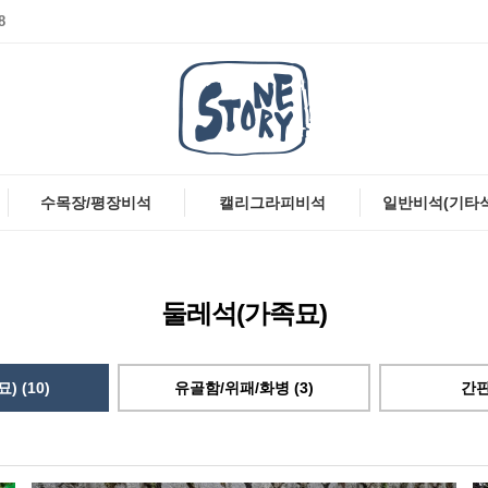
8
수목장/평장비석
캘리그라피비석
일반비석(기타
둘레석(가족묘)
 (10)
유골함/위패/화병 (3)
간판