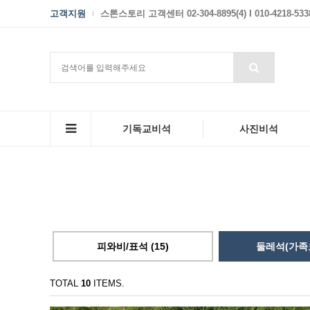
고객지원
스톤스토리 고객센터 02-304-8895(4) I 010-4218-533
기독교비석
사진비석
피와비/표석 (15)
둘레석(가족묘)
TOTAL
10
ITEMS.