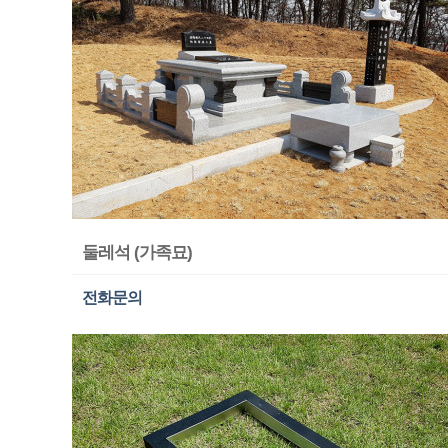
둘레석 (가족묘)
전화문의