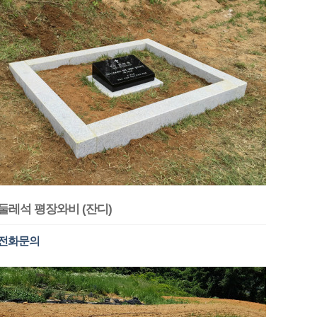
둘레석 평장와비 (잔디)
전화문의