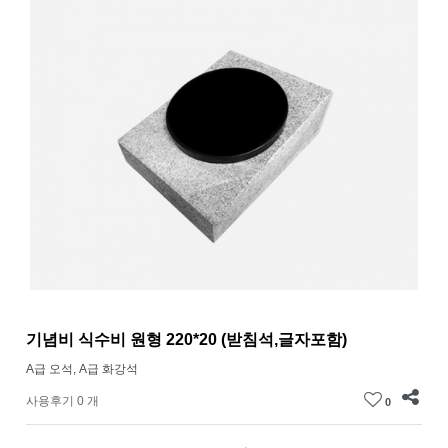
기념비 식수비 원형 220*20 (받침석,글자포함)
A급 오석, A급 화강석
사용후기 0 개
0