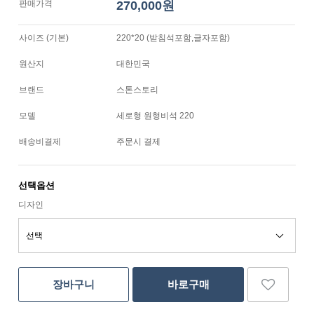
판매가격
270,000원
사이즈 (기본)
220*20 (받침석포함,글자포함)
원산지
대한민국
브랜드
스톤스토리
모델
세로형 원형비석 220
배송비결제
주문시 결제
선택옵션
디자인
장바구니
바로구매