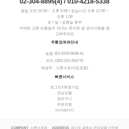
02-304-8895(4) / 010-4218-5338
평일 오전 10:00 ~ 오후 6:00 / 점심시간 오후 12:00 ~
오후 1:00
토 / 일 / 공휴일 휴무
자세한 교환·반품절차 안내는 문의란 및 공지사항을 참
고해주세요
무통장계좌안내
농협 301-0200-8648-41
우리 1002-262-458776
예금주 : 스톤스토리(김경윤)
빠른서비스
로그인
회원가입
/
관심상품
장바구니
주문조회
마이페이지
COMPANY
스톤스토리
ADDRESS
경기도 광주시 곤지암읍 신만로