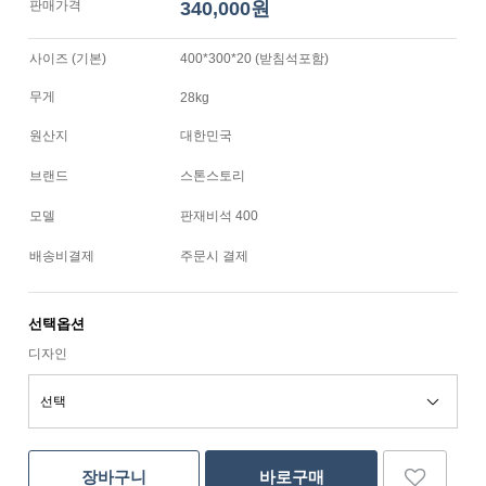
판매가격
340,000원
사이즈 (기본)
400*300*20 (받침석포함)
무게
28kg
원산지
대한민국
브랜드
스톤스토리
모델
판재비석 400
배송비결제
주문시 결제
선택옵션
디자인
장바구니
바로구매