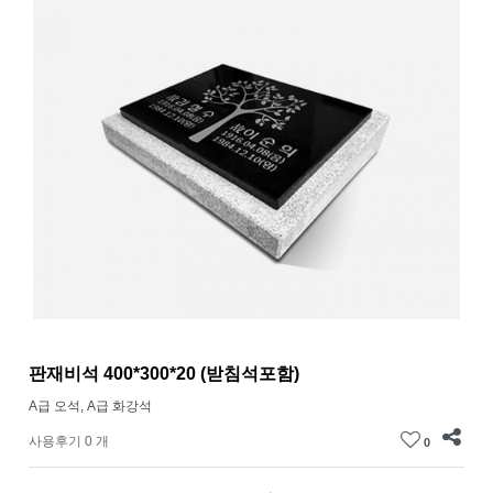
판재비석 400*300*20 (받침석포함)
A급 오석, A급 화강석
사용후기 0 개
0