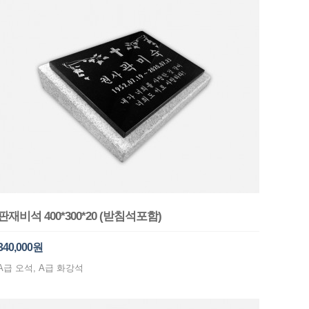
판재비석 400*300*20 (받침석포함)
340,000원
A급 오석, A급 화강석