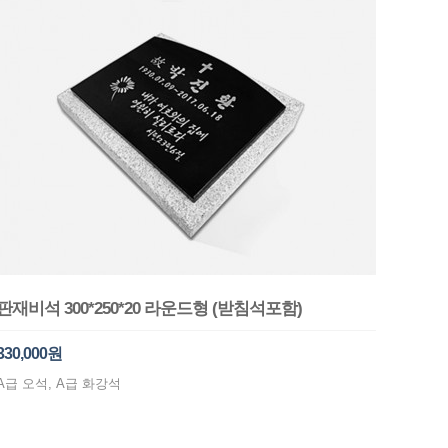
판재비석 300*250*20 라운드형 (받침석포함)
330,000원
A급 오석, A급 화강석