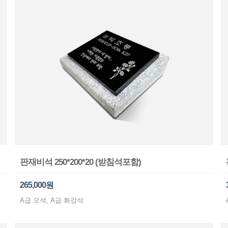
판재비석 250*200*20 (받침석포함)
265,000원
A급 오석, A급 화강석