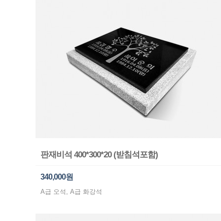
판재비석 400*300*20 (받침석포함)
340,000원
A급 오석, A급 화강석