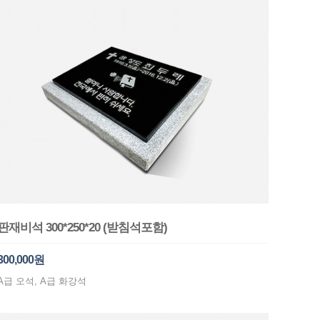
판재비석 300*250*20 (받침석포함)
300,000원
A급 오석, A급 화강석