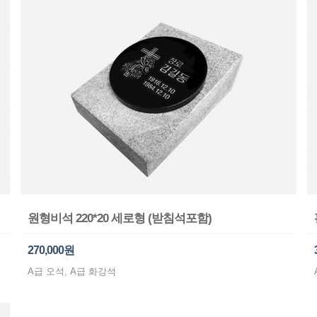
원형비석 220*20 세로형 (받침석포함)
270,000원
A급 오석, A급 화강석