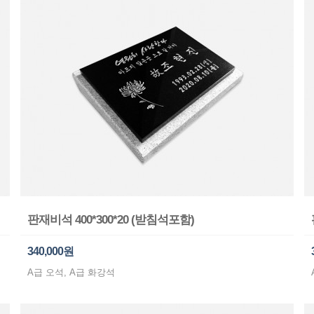
판재비석 400*300*20 (받침석포함)
340,000원
A급 오석, A급 화강석