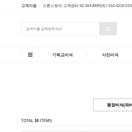
고객지원
스톤스토리 고객센터 02-304-8895(4) I 010-4218-533
기독교비석
사진비석
평장비석(와비형
TOTAL
10
ITEMS.