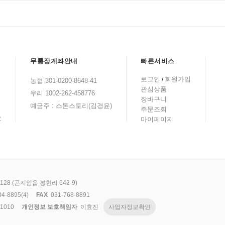
무통장계좌안내
빠른서비스
로그인
회원가입
/
농협 301-0200-8648-41
관심상품
우리 1002-262-458776
장바구니
예금주 : 스톤스토리(김경윤)
주문조회
요
마이페이지
8 (곤지암읍 봉현리 642-9)
04-8895(4)
FAX
031-768-8891
1010
개인정보 보호책임자
이효진
사업자정보확인