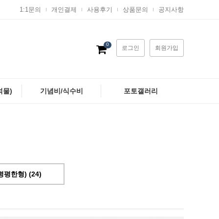
1:1문의
개인결제
사용후기
상품문의
공지사항
0
로그인
회원가입
석물)
기념비/식수비
포토갤러리
평한형) (24)