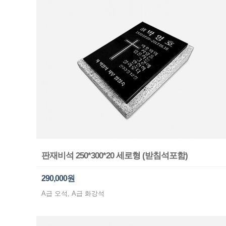
판재비석 250*300*20 세로형 (받침석포함)
290,000원
A급 오석, A급 화강석