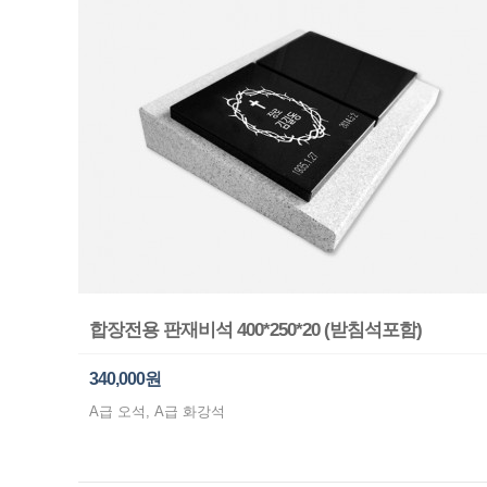
합장전용 판재비석 400*250*20 (받침석포함)
340,000원
A급 오석, A급 화강석