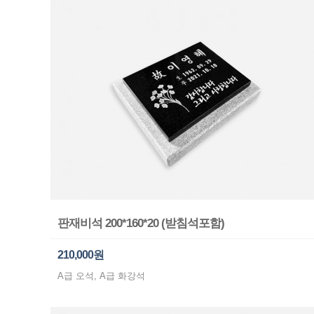
판재비석 200*160*20 (받침석포함)
210,000원
A급 오석, A급 화강석