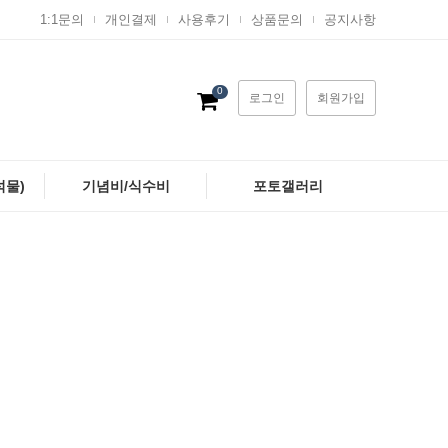
1:1문의
개인결제
사용후기
상품문의
공지사항
0
로그인
회원가입
석물)
기념비/식수비
포토갤러리