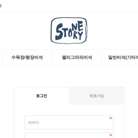
8
수목장/평장비석
캘리그라피비석
일반비석(기타
로그인
회원가입